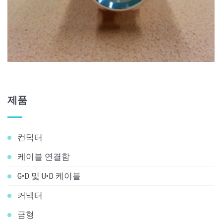
ZOOM
제품
컨덕터
케이블 연결함
G•D 및 U•D 케이블
커넥터
금형