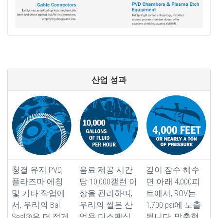
산업 성과
청결 유지 PVD,
음료 제공 시간
깊이 잠수 해수
플라즈마 에칭
당 10,000갤런 이
면 아래 4,000피
및 기타 작업에
상을 관리하며,
트에서, ROV는
서, 우리의 Bal
우리의 씰은 산
1,700 psi에 노출
Seal®은 더 적게
업용 디스펜싱
됩니다. 맞춤형